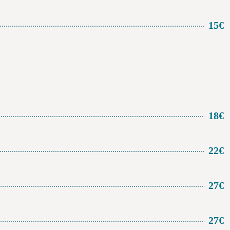
15€
18€
22€
27€
27€