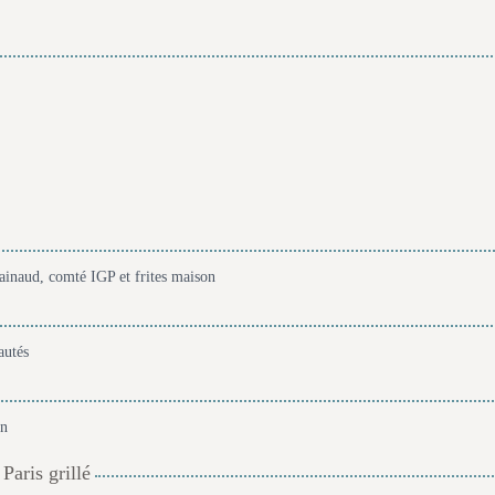
inaud, comté IGP et frites maison
autés
on
aris grillé