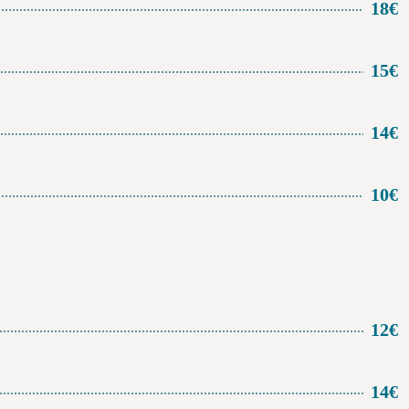
18€
15€
14€
10€
12€
14€